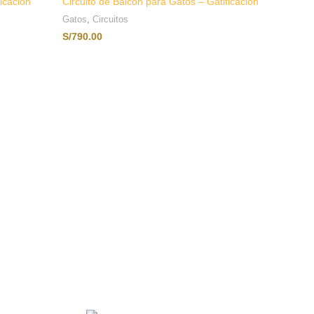
ficación
Circuito de Balcón para Gatos – Gatificación
Gatos
,
Circuitos
S/
790.00
AÑADIR AL CARRITO