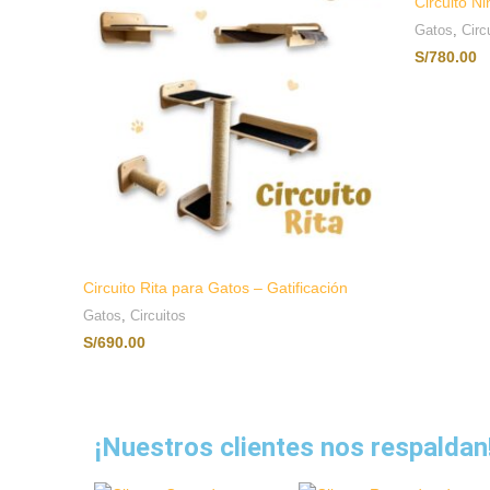
Circuito N
Gatos
,
Circ
S/
780.00
Circuito Rita para Gatos – Gatificación
Gatos
,
Circuitos
S/
690.00
AÑADIR AL CARRITO
¡Nuestros clientes nos respaldan