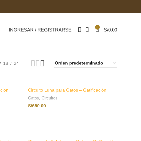
0
INGRESAR / REGISTRARSE
S/
0.00
18
24
ación
Circuito Luna para Gatos – Gatificación
Gatos
,
Circuitos
S/
650.00
AÑADIR AL CARRITO