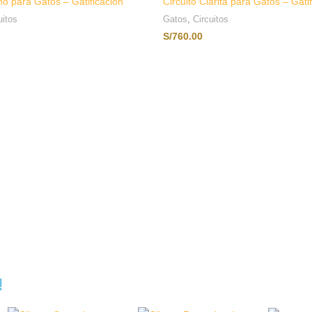
ino para Gatos – Gatificación
Circuito Clarita para Gatos – Gati
uitos
Gatos
,
Circuitos
S/
760.00
AÑADIR AL CARRITO
AÑADIR AL CARRITO
!