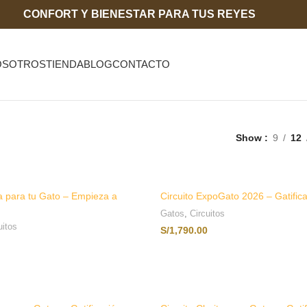
CONFORT Y BIENESTAR PARA TUS REYES
OSOTROS
TIENDA
BLOG
CONTACTO
Show
9
12
 para tu Gato – Empieza a
Circuito ExpoGato 2026 – Gatific
Gatos
,
Circuitos
uitos
S/
1,790.00
AÑADIR AL CARRITO
AÑADIR AL CARRITO