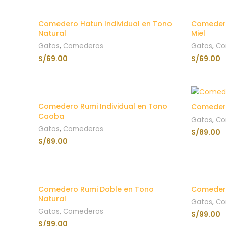
Comedero Hatun Individual en Tono
Comedero
Natural
Miel
Gatos
,
Comederos
Gatos
,
Co
S/
69.00
S/
69.00
AÑADIR AL CARRITO
Comedero Rumi Individual en Tono
Comedero
Caoba
Gatos
,
Co
Gatos
,
Comederos
S/
89.00
S/
69.00
AÑADIR AL CARRITO
Comedero Rumi Doble en Tono
Comedero
Natural
Gatos
,
Co
Gatos
,
Comederos
S/
99.00
S/
99.00