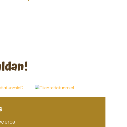
AÑADIR AL CARRITO
aldan!
s
deros