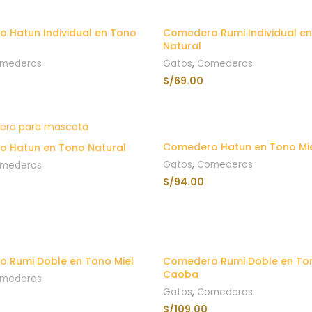
 Hatun Individual en Tono
Comedero Rumi Individual e
Natural
mederos
Gatos
,
Comederos
S/
69.00
AÑADIR AL CARRITO
AÑADIR AL CARRITO
Comedero Hatun en Tono Mi
 Hatun en Tono Natural
Gatos
,
Comederos
mederos
S/
94.00
AÑADIR AL CARRITO
AÑADIR AL CARRITO
 Rumi Doble en Tono Miel
Comedero Rumi Doble en To
Caoba
mederos
Gatos
,
Comederos
S/
109.00