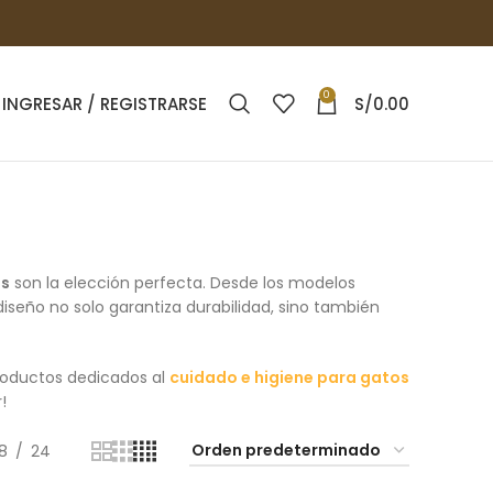
0
INGRESAR / REGISTRARSE
S/
0.00
os
son la elección perfecta. Desde los modelos
diseño no solo garantiza durabilidad, sino también
roductos dedicados al
cuidado e higiene para gatos
!
18
24