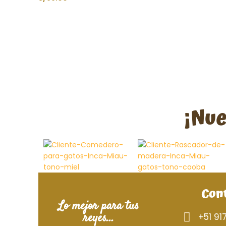
AÑADIR AL CARRITO
¡Nue
Con
Lo mejor para tus
reyes...
+51 91