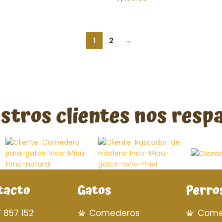
AÑADIR AL CARRITO
AÑADIR AL CARRITO
1
2
→
stros clientes nos resp
tacto
Gatos
Perro
7 857 152
Comederos
Come