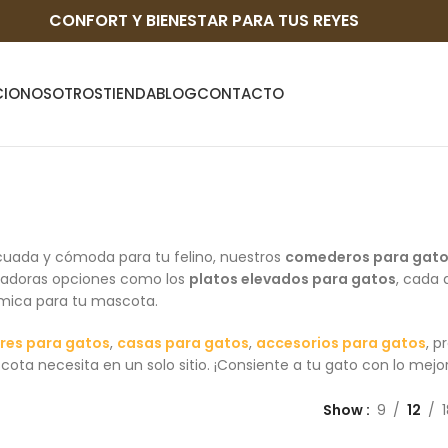
CONFORT Y BIENESTAR PARA TUS REYES
CIO
NOSOTROS
TIENDA
BLOG
CONTACTO
uada y cómoda para tu felino, nuestros
comederos para gat
vadoras opciones como los
platos elevados para gatos
, cada 
ómica para tu mascota.
res para gatos
,
casas para gatos
,
accesorios para gatos
, p
cota necesita en un solo sitio. ¡Consiente a tu gato con lo mejor
Show
9
12