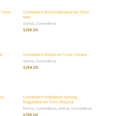
n Tono
Comedero Rumi Individual en Tono
Miel
Gatos
,
Comederos
S/
69.00
AÑADIR AL CARRITO
el
Comedero Hatun en Tono Caoba
Gatos
,
Comederos
S/
94.00
AÑADIR AL CARRITO
no
Comedero Individual Sumaq
Regulable en Tono Natural
Perros
,
Comederos
,
Gatos
,
Comederos
S/
89.00