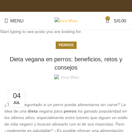
0
MENU
S/
0.00
Start typing to see posts you are looking for.
PERROS
Dieta vegana en perros: beneficios, retos y
consejos
Inca Miau
04
JUL
¿Te has preguntado si un perro puede alimentarse sin carne? La
idea de una
dieta
vegana para
perros
ha ganado popularidad en
los últimos años, especialmente entre tutores que siguen un estilo
de vida vegano y buscan alinearlo con el de sus mascotas. Pero
¿realmente es saludable? ¿Es posible ofrecer una alimentación