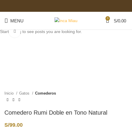
0
MENU
S/
0.00
Start typing to see posts you are looking for.
Click to enlarge
Inicio
Gatos
Comederos
Comedero Rumi Doble en Tono Natural
S/
99.00