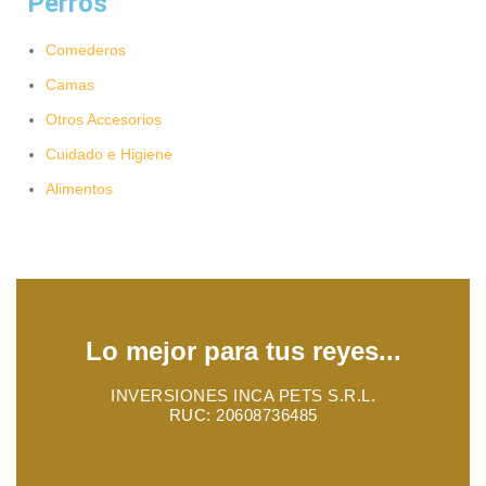
Perros
Comederos
Camas
Otros Accesorios
Cuidado e Higiene
Alimentos
Lo mejor para tus reyes...
INVERSIONES INCA PETS S.R.L.
RUC: 20608736485
INCAMIAU
2023. TODOS LOS DERECHOS RESERVADOS.