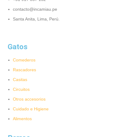
sabemos lo
contacto@incamiau.pe
molesto que
pueden ser las
Santa Anita, Lima, Perú.
bolas de pelo.
Este peine ayuda
a prevenirlas al
eliminar el pelo
suelto antes de
Gatos
que tu mascota lo
trague.
Comederos
Contamos con 03
Rascadores
colores disponibles.
Casitas
¡Elige el que más te
guste!
Circuitos
Otros accesorios
Cuidado e Higiene
Alimentos