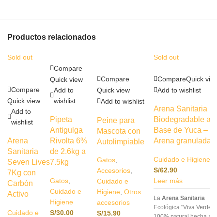
Productos relacionados
Sold out
Sold out
Compare
Compare
Compare
Quick vie
Quick view
Compare
Add to
Quick view
Add to wishlist
Quick view
wishlist
Add to wishlist
Arena Sanitaria
Add to
Pipeta
Biodegradable a
Peine para
wishlist
Antigulga
Base de Yuca –
Mascota con
Arena
Rivolta 6%
Arena granulada
Autolimpiable
Sanitaria
de 2.6kg a
Cuidado e Higiene
Gatos
,
Seven Lives
7.5kg
S/
62.90
Accesorios
,
7Kg con
Gatos
,
Leer más
Cuidado e
Carbón
Cuidado e
Higiene
,
Otros
Activo
La
Arena Sanitaria
Higiene
accesorios
Ecológica "Viva Verde" 
Cuidado e
S/
30.00
S/
15.90
100% natural hecha a