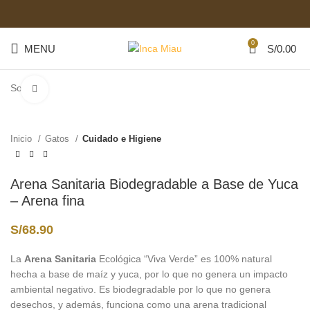
0
MENU
S/
0.00
Start typing to see posts you are looking for.
Sold out
Click to enlarge
Inicio
Gatos
Cuidado e Higiene
Arena Sanitaria Biodegradable a Base de Yuca
– Arena fina
S/
68.90
La
Arena Sanitaria
Ecológica “Viva Verde” es 100% natural
hecha a base de maíz y yuca, por lo que no genera un impacto
ambiental negativo. Es biodegradable por lo que no genera
desechos, y además, funciona como una arena tradicional