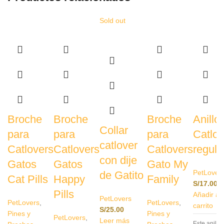
Sold out
Broche
Broche
Broche
Anillo
Collar
para
para
para
Catlov
catlover
Catlovers
Catlovers
Catlovers
regula
con dije
Gatos
Gatos
Gato My
PetLover
de Gatito
Cat Pills
Happy
Family
S/
17.00
Pills
Añadir al
PetLovers
PetLovers
,
PetLovers
,
carrito
S/
25.00
Pines y
Pines y
PetLovers
,
Leer más
Este anillo