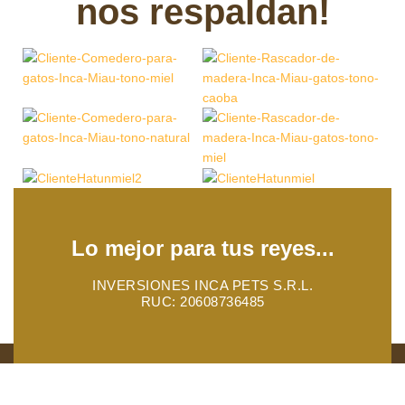
nos respaldan!
manera
llevar siempre
llevar siempre
encantadora de
contigo un
contigo un
llevar siempre
símbolo de tu
símbolo de tu
contigo un
amor por los
amor por los
símbolo de tu
felinos.- Pin de
felinos.- Pin de
amor por los
acrílico y metal.
acrílico y metal.
felinos.- Pin de
acrílico y metal.
Lo mejor para tus reyes...
INVERSIONES INCA PETS S.R.L.
RUC: 20608736485
INCAMIAU
2023. TODOS LOS DERECHOS RESERVADOS.