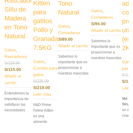
Rascador
Kitten
Tono
adu
Sillu de
Gatos
,
para
Natural
con
Madera
Comederos
gatitos
pro
S/
94.00
en Tono
Gatos
,
Pollo y
urin
Añadir al carrito
Comederos
Natural
Granada
(est
S/
89.00
Sabemos lo
Añadir al carrito
7.5KG
2K
importante que es
Gatos
,
proporcionar a
Rascadores
Sabemos lo
nuestras mascotas
Gatos
,
Gato
importante que es
S/
129.00
un entorno
proporcionar a
Comida para
para 
S/
115.00
cómodo y
nuestras mascotas
gatos
agradable para
S/
132
Añadir al
un entorno cómodo
sus comidas. ¡Qué
S/
119
S/
235.00
carrito
y agradable para
mejor manera de
S/
219.00
Leer
sus comidas. ¡Qué
hacerlo que con
Entendemos la
Leer más
mejor manera de
nuestro Comedero
Vet Li
importancia de
hacerlo que con
para mascotas
Struvi
satisfacer las
N&D Prime
nuestro Comedero
modelo Hatun!
un ali
necesidades
Feline Kitten
para mascotas
Con
elevación
,
coady
naturales de
es una
modelo Hatun!
teniendo la
indica
nuestros gatos, y
alimento
Con
elevación
,
altura ideal
gatos 
eso es
completo y
teniendo la
para prevenir
padec
exactamente lo
balanceado