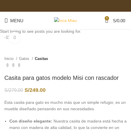
0
MENU
S/
0.00
Start typing to see posts you are looking for.
-11%
Click to enlarge
Inicio
Gatos
Casitas
Casita para gatos modelo Misi con rascador
S/
249.00
S/
279.00
Esta casita para gato es mucho más que un simple refugio; es un
mueble diseñado pensando en sus necesidades.
Con diseño elegante:
Nuestra casita de madera está hecha a
mano con madera de alta calidad, lo que la convierte en un