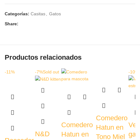
Categorías:
Casitas
,
Gatos
Share:
Productos relacionados
-11%
-7%
Sold out
-10%
Comedero
Comedero
Vet 
Hatun en
N&D
Hatun en
gat
Tono Miel