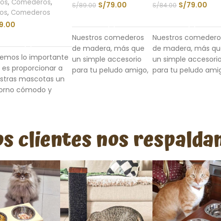
ros
,
Comederos
,
S/
79.00
S/
79.00
S/
89.00
S/
84.00
os
,
Comederos
AÑADIR AL CARRITO
AÑADIR AL CARRIT
9.00
AÑADIR AL CARRITO
Nuestros comederos
Nuestros comedero
de madera, más que
de madera, más q
emos lo importante
un simple accesorio
un simple accesori
 es proporcionar a
para tu peludo amigo,
para tu peludo ami
stras mascotas un
son una inversión en
son una inversión e
orno cómodo y
su salud, comodidad y
su salud, comodida
adable para sus
bienestar.
bienestar.
idas. ¡Qué mejor
Con
elevación
para
Con
elevación
p
era de hacerlo que
que tu mascota
que tu mascota
s clientes nos respalda
 nuestro Comedero
coma en una
coma en una
ividual Regulable
posición más
posición más
aq!
cómoda y natural,
cómoda y natural
Con
elevación
reduciendo el riesgo
reduciendo el rie
egulable a la
de problemas
de problemas
omodidad de tu
digestivos y la
digestivos y la
ascota
, teniendo la
tensión en el cuello
tensión en el cue
ltura ideal para
de tu peludo.
de tu peludo.
revenir el reflujo