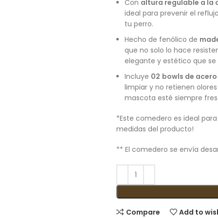
Con
altura regulable a l
ideal para prevenir el refluj
tu perro.
Hecho de fenólico de
made
que no solo lo hace resist
elegante y estético que se
Incluye
02
bowls de acero
limpiar y no retienen olore
mascota esté siempre fresc
*Este comedero es ideal para p
medidas del producto!
** El comedero se envía des
Compare
Add to wis