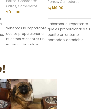
Perros
,
Comederos
,
Perros
,
Comederos
Gatos
,
Comederos
S/
149.00
O
S/
119.00
AÑADIR AL CARRITO
LEER MÁS
s
ue
Sabemos lo importante
Sabemos lo importante
o
que es proporcionar a tu
que es proporcionar a
go,
perrito un entorno
nuestras mascotas un
n
cómodo y agradable
entorno cómodo y
d y
para sus comidas. ¡Qué
agradable para sus
mejor manera de
comidas. ¡Qué mejor
ara
hacerlo que con nuestro
manera de hacerlo que
Comedero elevado para
n!
con nuestro Comedero
perro modelo Ayku de
regulable Sumaq de
doble compartimiento!
doble compartimiento!
,
Con
elevación
Con
elevación
sgo
regulable a la
regulable a la
comodidad de tu
comodidad de tu
mascota
, teniendo la
mascota
, teniendo
llo
altura ideal para
la altura ideal para
prevenir el reflujo
prevenir el reflujo