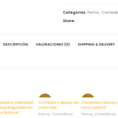
Categorías:
Perros
,
Comede
Share:
DESCRIPCIÓN
VALORACIONES (0)
SHIPPING & DELIVERY
-11%
-6%
edero Individual
Comedero Munay en
Comedero Munay 
aq Regulable en
tono miel
tono natural
o Natural
Perros
,
Comederos
Perros
,
Comederos