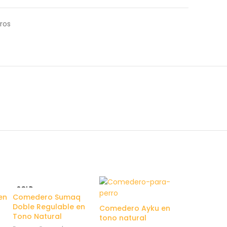
ros
SOLD
OUT
en
Comedero Sumaq
Doble Regulable en
Comedero Ayku en
Tono Natural
tono natural