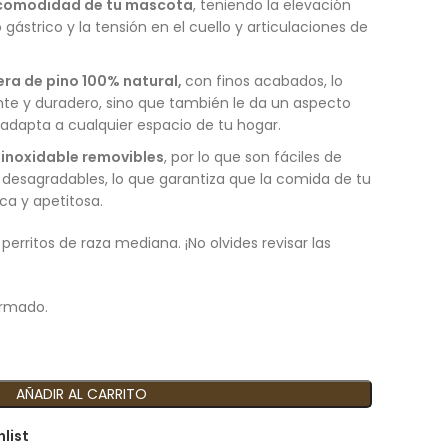
a comodidad de tu mascota
, teniendo la elevación
o gástrico y la tensión en el cuello y articulaciones de
ra de pino 100% natural,
con finos acabados, lo
ente y duradero, sino que también le da un aspecto
 adapta a cualquier espacio de tu hogar.
 inoxidable removibles
, por lo que son fáciles de
s desagradables, lo que garantiza que la comida de tu
a y apetitosa.
erritos de raza mediana. ¡No olvides revisar las
armado.
AÑADIR AL CARRITO
hlist