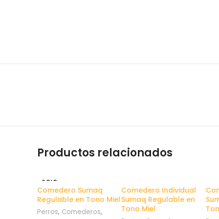
Productos relacionados
SOLD
OUT
Comedero Sumaq
Comedero Individual
Com
Regulable en Tono Miel
Sumaq Regulable en
Sum
Tono Miel
Ton
Perros
,
Comederos
,