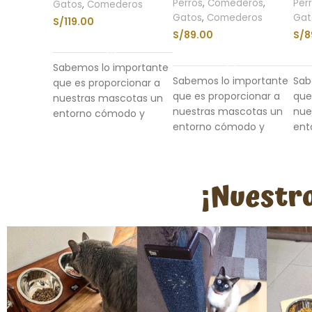
Perros
,
Comederos
,
Per
Gatos
,
Comederos
Gatos
,
Comederos
Gat
S/
119.00
S/
89.00
S/
8
LEER MÁS
AÑADIR AL CARRITO
Sabemos lo importante
Sabemos lo importante
Sab
que es proporcionar a
que es proporcionar a
que
nuestras mascotas un
nuestras mascotas un
nue
entorno cómodo y
entorno cómodo y
ent
agradable para sus
agradable para sus
agr
comidas. ¡Qué mejor
comidas. ¡Qué mejor
com
manera de hacerlo que
manera de hacerlo que
man
con nuestro Comedero
¡Nuestro
con nuestro Comedero
con
regulable Sumaq de
Individual Regulable
Ind
doble compartimiento!
Sumaq!
Sum
Con
elevación
Con
elevación
regulable a la
regulable a la
r
comodidad de tu
comodidad de tu
c
mascota
, teniendo
mascota
, teniendo la
m
la altura ideal para
altura ideal para
a
prevenir el reflujo
prevenir el reflujo
p