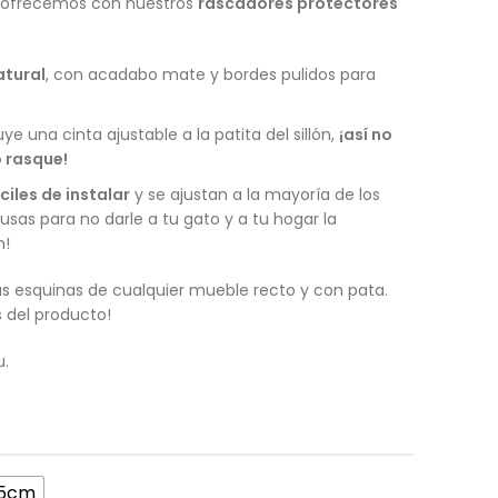
 ofrecemos con nuestros
rascadores protectores
atural
, con acadabo mate y bordes pulidos para
uye una cinta ajustable a la patita del sillón,
¡así no
 rasque!
ciles de instalar
y se ajustan a la mayoría de los
cusas para no darle a tu gato y a tu hogar la
n!
las esquinas de cualquier mueble recto y con pata.
s del producto!
u.
65cm