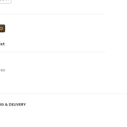
TO
ist
res
NG & DELIVERY