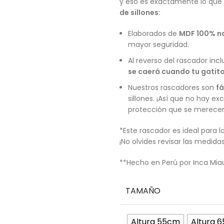
y eso es exactamente lo que
de sillones:
Elaborados de
MDF 100% n
mayor seguridad.
Al reverso del rascador incl
se caerá cuando tu gatito
Nuestros rascadores son
fá
sillones. ¡Así que no hay ex
protección que se merece
*Este rascador es ideal para 
¡No olvides revisar las medida
**Hecho en Perú por Inca Mia
TAMAÑO
Altura 55cm
Altura 