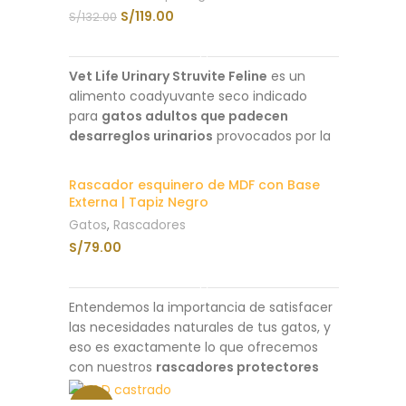
formulado para satisfacer las
OUT
S/
119.00
S/
132.00
necesidades nutricionales únicas de los
LEER MÁS
gatos castrados
, brindándoles una dieta
equilibrada y saludable, a base de
Vet Life Urinary Struvite Feline
es un
proteína de pescado.
alimento coadyuvante seco indicado
Protenína bruta (mín) de 46.0%
para
gatos adultos que padecen
Alimento libre de granos.
desarreglos urinarios
provocados por la
formación de cálculos a base de
Bajo índice glicémico.
estruvita. Las bajas concentraciones de
Rascador esquinero de MDF con Base
Sin colorantes ni aromas artificiales.
proteínas, calcio, fósforo y magnesio
Externa | Tapiz Negro
contenidas en Farmina Vet Life Struvite
Gatos
,
Rascadores
Descubre también la presentación en
crean un entorno desfavorable a la
S/
79.00
N&D Gato Castrado Pollo y Granada
.¡Con
agregación y precipitación de los cristales
N&D manten a tu gato feliz y saludable!
SELECCIONAR OPCIONES
de estruvita. La acción acidificante de
cloruro de DL- metionina y amonio
Entendemos la importancia de satisfacer
mantiene un pH urinario levemente ácido,
las necesidades naturales de tus gatos, y
inhibiendo la formación de cristales y el
eso es exactamente lo que ofrecemos
crecimiento bacteriano. Útil en el
con nuestros
rascadores protectores
tratamiento de la cistitis idiopática.
de sillones: