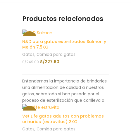
Productos relacionados
-8%
N&D para gatos esterilizados Salmón y
Melón 7.5KG
SOLD
Gatos
,
Comida para gatos
OUT
S/
227.90
S/
249.00
LEER MÁS
Entendemos la importancia de brindarles
una alimentación de calidad a nuestros
gatos, sobretodo si han pasado por el
proceso de esterilización que conlleva a
que tengan un metabolismo más lento y
que sean propensos a ganar peso.
N&D
-10%
Vet Life gatos adultos con problemas
Ocean Gato Castrado
es un alimento
urinarios (estruvitas) 2KG
completo, que está especialmente
SOLD
Gatos
,
Comida para gatos