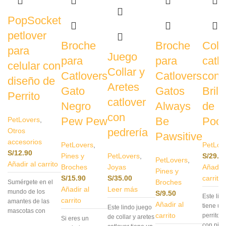
PopSocket
petlover
Broche
Broche
Coll
para
Juego
para
para
catl
celular con
Collar y
Catlovers
Catlovers
con d
diseño de
Aretes
Gato
Gatos
Brill
Perrito
catlover
Negro
Always
de
con
Pew Pew
Be
Pood
PetLovers
,
pedrería
Otros
Pawsitive
accesorios
PetLovers
,
PetLov
S/
12.90
Pines y
PetLovers
,
S/
29.0
PetLovers
,
Añadir al carrito
Broches
Joyas
Añadir 
Pines y
S/
15.90
S/
35.00
carrito
Broches
Sumérgete en el
Añadir al
Leer más
mundo de los
S/
9.50
Este lind
carrito
amantes de las
Añadir al
tiene un
Este lindo juego
mascotas con
carrito
perrito 
de collar y aretes
Si eres un
nuestro Popsocket
con pied