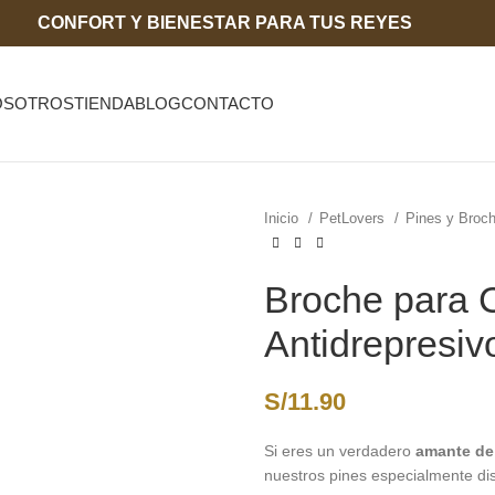
CONFORT Y BIENESTAR PARA TUS REYES
OSOTROS
TIENDA
BLOG
CONTACTO
Inicio
PetLovers
Pines y Broc
Broche para C
Antidrepresiv
S/
11.90
Si eres un verdadero
amante de
nuestros pines especialmente d