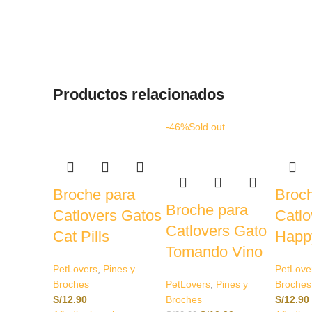
Productos relacionados
-46%
Sold out
Broche para
Broc
Broche para
Catlovers Gatos
Catlo
Catlovers Gato
Cat Pills
Happy
Tomando Vino
PetLovers
,
Pines y
PetLove
Broches
PetLovers
,
Pines y
Broches
S/
12.90
Broches
S/
12.90