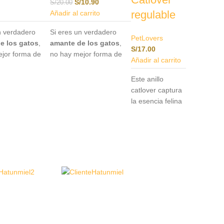
S/
10.90
S/
20.00
regulable
Añadir al carrito
n verdadero
Si eres un verdadero
PetLovers
e los gatos
,
amante de los gatos
,
S/
17.00
jor forma de
no hay mejor forma de
Añadir al carrito
o que con
expresarlo que con
pines
nuestros pines
Este anillo
mente
especialmente
catlover captura
s para
diseñados para
la esencia felina
s
.Este accesorio
catlovers
.Este accesorio
con un toque de
s un
no solo es un
elegancia. Cada
nto único para
complemento único para
pieza está
o, sino también
tu atuendo, sino también
meticulosamente
ra
una manera
diseñada para
ra de llevar
encantadora de llevar
reflejar tu amor
ontigo un
siempre contigo un
por los gatos
e tu amor por
símbolo de tu amor por
mientras añade
s.- Pin de
los felinos.- Pin de
un toque de
 metal.
acrílico y metal.
sofisticación a tu
estilo diario