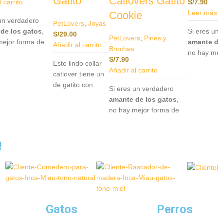
Gatito
Catlovers Gatito
 carrito
S/
7.90
Leer más
Cookie
un verdadero
PetLovers
,
Joyas
de los gatos
,
Si eres u
S/
29.00
PetLovers
,
Pines y
mejor forma de
amante d
Añadir al carrito
Broches
rlo que con
no hay me
S/
7.90
 pines
Este lindo collar
expresarl
Añadir al carrito
lmente
catlover tiene un
nuestros 
os para
de gatito con
especial
Si eres un verdadero
rs
.Este accesorio
piedras brillantes
diseñado
amante de los gatos
,
es un
que captura la
catlover
no hay mejor forma de
ento único para
esencia felina
no solo e
expresarlo que con
do, sino también
con un toque de
compleme
nuestros pines
nera
elegancia. Está
tu atuend
especialmente
!
ora de llevar
meticulosamente
una mane
diseñados para
 contigo un
diseñada para
encantado
catlovers
.Este accesorio
 de tu amor por
reflejar tu amor
siempre c
no solo es un
os.- Pin de
por los gatos
símbolo d
complemento único para
 y metal.
mientras añade
los felino
tu atuendo, sino también
un toque de
acrílico y
una manera
Gatos
Perros
sofisticación a tu
encantadora de llevar