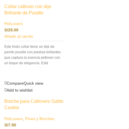
Collar catlover con dije
Brillante de Poodle
PetLovers
S/
29.00
Añadir al carrito
Este lindo collar tiene un dije de
perrito poodle con piedras brillantes
que captura la esencia petlover con
un toque de elegancia. Está
meticulosamente diseñado para
reflejar tu amor por las mascotas
mientras añade un toque de
Compare
Quick view
sofisticación y elegancia a tu estilo.
Add to wishlist
Broche para Catlovers Gatito
Cookie
PetLovers
,
Pines y Broches
S/
7.90