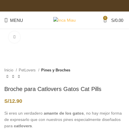
0
MENU
S/
0.00
Start typing to see posts you are looking for.
Click to enlarge
Inicio
PetLovers
Pines y Broches
Broche para Catlovers Gatos Cat Pills
S/
12.90
Si eres un verdadero
amante de los gatos
, no hay mejor forma
de expresarlo que con nuestros pines especialmente diseñados
para
catlovers
.