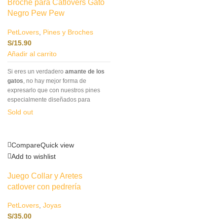
Broche para Catlovers Gato
Negro Pew Pew
PetLovers
,
Pines y Broches
S/
15.90
Añadir al carrito
Si eres un verdadero
amante de los
gatos
, no hay mejor forma de
expresarlo que con nuestros pines
especialmente diseñados para
catlovers
.Este accesorio no solo es
Sold out
un complemento único para tu
atuendo, sino también una manera
encantadora de llevar siempre
Compare
Quick view
contigo un símbolo de tu amor por los
felinos.- Pin de acrílico y metal.
Add to wishlist
Juego Collar y Aretes
catlover con pedrería
PetLovers
,
Joyas
S/
35.00