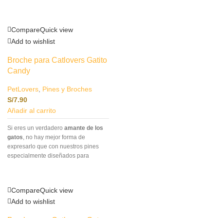
Compare
Quick view
Add to wishlist
Broche para Catlovers Gatito
Candy
PetLovers
,
Pines y Broches
S/
7.90
Añadir al carrito
Si eres un verdadero
amante de los
gatos
, no hay mejor forma de
expresarlo que con nuestros pines
especialmente diseñados para
catlovers
.Este accesorio no solo es
un complemento único para tu
atuendo, sino también una manera
Compare
Quick view
encantadora de llevar siempre
Add to wishlist
contigo un símbolo de tu amor por los
felinos.- Pin de acrílico y metal.