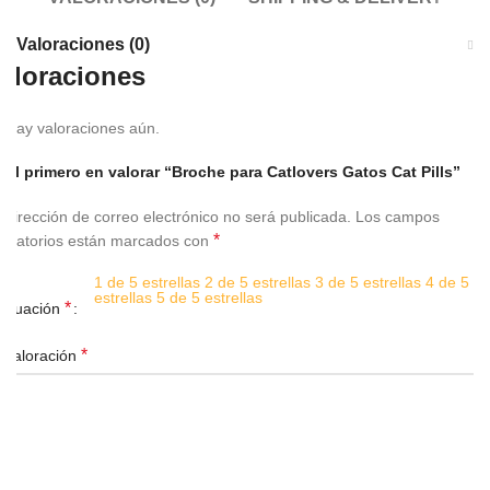
Valoraciones (0)
aloraciones
 hay valoraciones aún.
 el primero en valorar “Broche para Catlovers Gatos Cat Pills”
 dirección de correo electrónico no será publicada.
Los campos
*
ligatorios están marcados con
1 de 5 estrellas
2 de 5 estrellas
3 de 5 estrellas
4 de 5
u
estrellas
5 de 5 estrellas
*
ntuación
*
 valoración