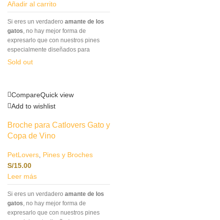
Añadir al carrito
Si eres un verdadero
amante de los
gatos
, no hay mejor forma de
expresarlo que con nuestros pines
especialmente diseñados para
catlovers
.Este accesorio no solo es
Sold out
un complemento único para tu
atuendo, sino también una manera
encantadora de llevar siempre
Compare
Quick view
contigo un símbolo de tu amor por los
felinos.- Pin de acrílico y metal.
Add to wishlist
Broche para Catlovers Gato y
Copa de Vino
PetLovers
,
Pines y Broches
S/
15.00
Leer más
Si eres un verdadero
amante de los
gatos
, no hay mejor forma de
expresarlo que con nuestros pines