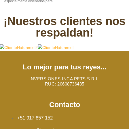
especialmente diseñados para
catlovers
.Este accesorio no solo es
un complemento único para tu
¡Nuestros clientes nos
atuendo, sino también una manera
encantadora de llevar siempre
respaldan!
contigo un símbolo de tu amor por los
felinos.- Pin de acrílico y metal.
Lo mejor para tus reyes...
INVERSIONES INCA PETS S.R.L.
RUC: 20608736485
Contacto
+51 917 857 152