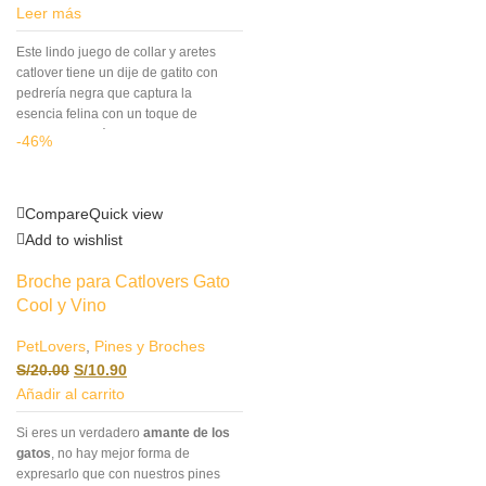
Leer más
Este lindo juego de collar y aretes
catlover tiene un dije de gatito con
pedrería negra que captura la
esencia felina con un toque de
elegancia. Está meticulosamente
-46%
diseñada para reflejar tu amor por los
gatos mientras añade un toque de
sofisticación a tu estilo. Cada detalle
Compare
Quick view
de esta joya es una declaración de
estilo y devoción por tus adorables
Add to wishlist
compañeros felinos.
Broche para Catlovers Gato
Cool y Vino
PetLovers
,
Pines y Broches
S/
20.00
S/
10.90
Añadir al carrito
Si eres un verdadero
amante de los
gatos
, no hay mejor forma de
expresarlo que con nuestros pines