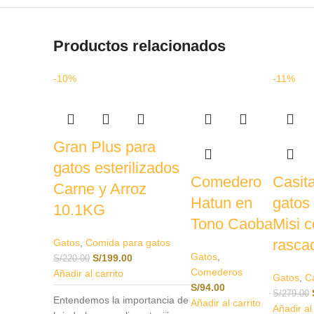
Productos relacionados
-10%
-11%
Gran Plus para
gatos esterilizados
Comedero
Casit
Carne y Arroz
Hatun en
gatos
10.1KG
Tono Caoba
Misi 
rasca
Gatos
,
Comida para gatos
Gatos
,
S/
199.00
S/
220.00
Comederos
Añadir al carrito
Gatos
,
C
S/
94.00
S/
279.00
Entendemos la importancia de
Añadir al carrito
Añadir al