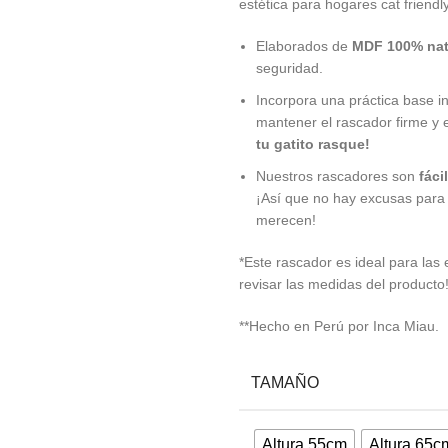
estética para hogares cat friendly
Elaborados de
MDF 100% nat
seguridad.
Incorpora una práctica base i
mantener el rascador firme y 
tu gatito rasque!
Nuestros rascadores son
fáci
¡Así que no hay excusas para n
merecen!
*Este rascador es ideal para las
revisar las medidas del producto
**Hecho en Perú por Inca Miau.
TAMAÑO
Altura 55cm
Altura 65c