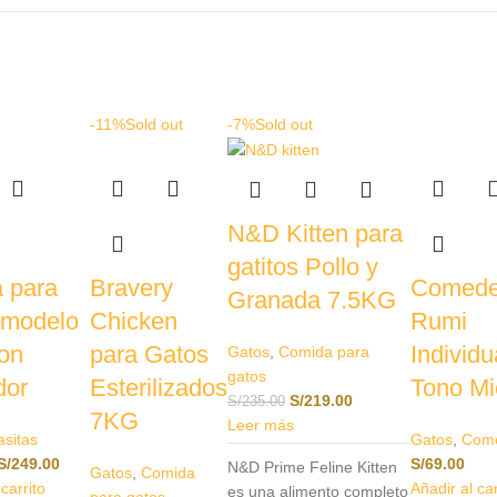
-11%
Sold out
-7%
Sold out
N&D Kitten para
gatitos Pollo y
a para
Bravery
Comede
Granada 7.5KG
 modelo
Chicken
Rumi
con
para Gatos
Individu
Gatos
,
Comida para
gatos
dor
Esterilizados
Tono Mi
S/
219.00
S/
235.00
7KG
Leer más
asitas
Gatos
,
Com
S/
249.00
S/
69.00
N&D Prime Feline Kitten
Gatos
,
Comida
 carrito
Añadir al car
es una alimento completo
para gatos