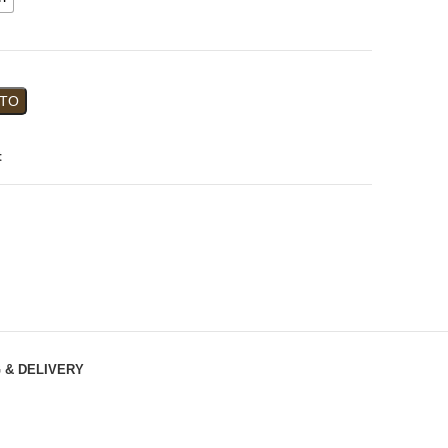
ITO
t
 & DELIVERY