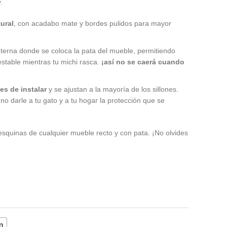
.
ural
, con acadabo mate y bordes pulidos para mayor
nterna donde se coloca la pata del mueble, permitiendo
estable mientras tu michi rasca.
¡así no se caerá cuando
les de instalar
y se ajustan a la mayoría de los sillones.
o darle a tu gato y a tu hogar la protección que se
 esquinas de cualquier mueble recto y con pata. ¡No olvides
!
m