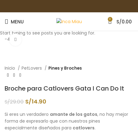
0
MENU
S/
0.00
Start typing to see posts you are looking for.
-49%
Click to enlarge
Inicio
PetLovers
Pines y Broches
Broche para Catlovers Gata I Can Do It
S/
14.90
S/
29.00
Si eres un verdadero
amante de los gatos
, no hay mejor
forma de expresarlo que con nuestros pines
especialmente diseñados para
catlovers
.