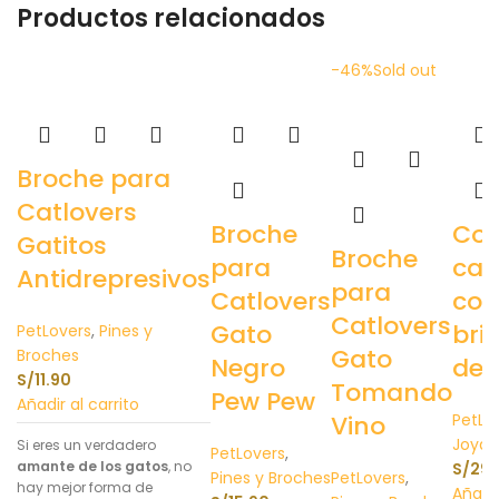
Productos relacionados
-46%
Sold out
Broche para
Catlovers
Broche
Col
Gatitos
Broche
para
cat
Antidrepresivos
para
Catlovers
con
Catlovers
Gato
bril
PetLovers
,
Pines y
Gato
Broches
Negro
de 
S/
11.90
Tomando
Pew Pew
Añadir al carrito
Vino
PetLo
Joyas
Si eres un verdadero
PetLovers
,
amante de los gatos
, no
S/
29.
Pines y Broches
PetLovers
,
hay mejor forma de
Añadir