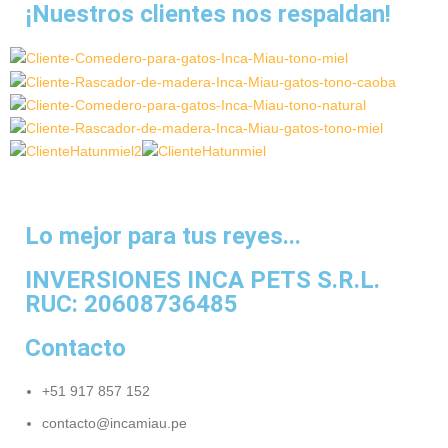
de llevar
¡Nuestros clientes nos respaldan!
amor por los
amor por los
símbolo de tu
siempre
felinos.- Pin de
felinos.- Pin de
amor por los
contigo un
acrílico y
acrílico y
felinos.- Pin de
símbolo de tu
metal.
metal.
acrílico y
amor por los
metal.
felinos.- Pin
acrílico.
Lo mejor para tus reyes...
INVERSIONES INCA PETS S.R.L.
RUC: 20608736485
Contacto
+51 917 857 152
contacto@incamiau.pe