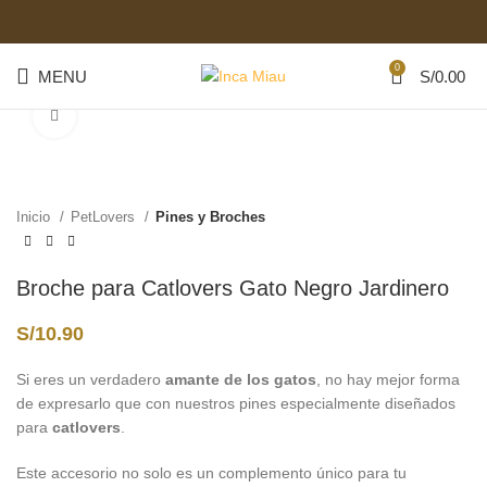
0
MENU
S/
0.00
Start typing to see posts you are looking for.
Click to enlarge
Inicio
PetLovers
Pines y Broches
Broche para Catlovers Gato Negro Jardinero
S/
10.90
Si eres un verdadero
amante de los gatos
, no hay mejor forma
de expresarlo que con nuestros pines especialmente diseñados
para
catlovers
.
Este accesorio no solo es un complemento único para tu