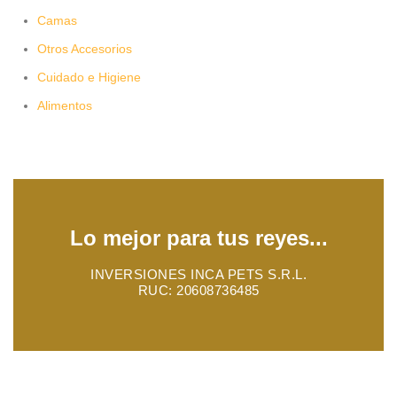
Camas
Otros Accesorios
Cuidado e Higiene
Alimentos
Lo mejor para tus reyes...
INVERSIONES INCA PETS S.R.L.
RUC: 20608736485
INCAMIAU
2023. TODOS LOS DERECHOS RESERVADOS.