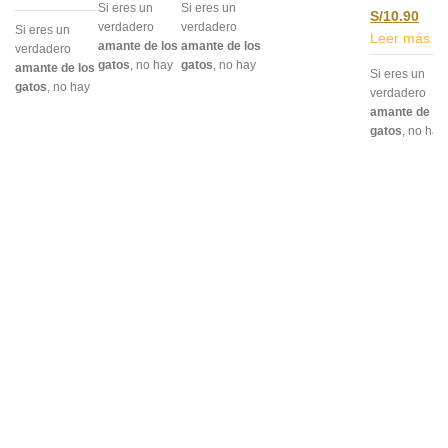
Si eres un
Si eres un
S/
10.90
con nuestros pines
verdadero
verdadero
Si eres un
especialmente
Leer más
amante de los
amante de los
verdadero
diseñados para
gatos
, no hay
gatos
, no hay
amante de los
catlovers
.Este
Si eres un
mejor forma
mejor forma
gatos
, no hay
accesorio no solo
verdadero
de expresarlo
de expresarlo
mejor forma
es un
amante de lo
que con
que con
de expresarlo
complemento
gatos
, no hay
nuestros pines
nuestros pines
que con
único para tu
mejor forma
especialmente
especialmente
nuestros pines
atuendo, sino
de expresarlo
diseñados
diseñados
especialmente
también una
que con
para
para
diseñados
manera
nuestros pine
catlovers
.Este
catlovers
.Este
para
encantadora de
especialment
accesorio no
accesorio no
catlovers
.Este
llevar siempre
diseñados
solo es un
solo es un
accesorio no
contigo un símbolo
para
complemento
complemento
solo es un
de tu amor por los
catlovers
.Est
único para tu
único para tu
complemento
felinos.- Pin de
accesorio no
atuendo, sino
atuendo, sino
único para tu
acrílico y metal.
solo es un
también una
también una
atuendo, sino
complemento
manera
manera
también una
único para tu
encantadora
encantadora
manera
atuendo, sino
de llevar
de llevar
encantadora
también una
siempre
siempre
de llevar
manera
contigo un
contigo un
siempre
encantadora
símbolo de tu
símbolo de tu
contigo un