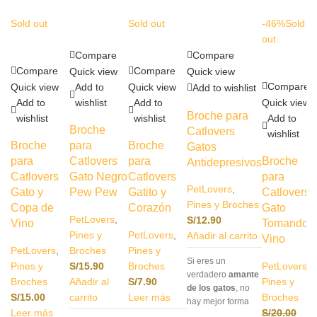
Sold out
Sold out
-46%
Sold
out
Compare
Compare
Compare
Compare
Quick view
Quick view
Compare
Quick view
Add to
Quick view
Add to wishlist
Add to
wishlist
Add to
Quick view
Broche para
wishlist
wishlist
Add to
Broche
Catlovers
wishlist
Broche
para
Broche
Gatos
para
Catlovers
para
Broche
Antidepresivos
Catlovers
Gato Negro
Catlovers
para
PetLovers
,
Gato y
Pew Pew
Gatito y
Catlovers
Pines y Broches
Copa de
Corazón
Gato
PetLovers
,
S/
12.90
Vino
Tomando
Pines y
PetLovers
,
Añadir al carrito
Vino
PetLovers
,
Broches
Pines y
Si eres un
Pines y
S/
15.90
Broches
PetLovers
,
verdadero
amante
Broches
Añadir al
S/
7.90
Pines y
de los gatos
, no
S/
15.00
carrito
Leer más
Broches
hay mejor forma
Leer más
S/
20.00
de expresarlo que