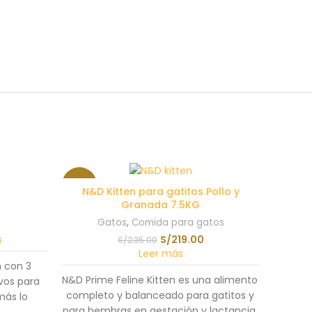
-7%
N&D Kitten para gatitos Pollo y
Granada 7.5KG
SOLD
Gatos
,
Comida para gatos
OUT
s
S/
219.00
S/
235.00
Leer más
n con 3
N&D Prime Feline Kitten es una alimento
ivos para
completo y balanceado para gatitos y
más lo
para hembras en gestación y lactancia.