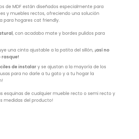
ros de MDF están diseñados especialmente para
ones y muebles rectos, ofreciendo una solución
ca para hogares cat friendly.
atural
, con acadabo mate y bordes pulidos para
uye una cinta ajustable a la patita del sillón,
¡así no
 rasque!
ciles de instalar
y se ajustan a la mayoría de los
cusas para no darle a tu gato y a tu hogar la
n!
las esquinas de cualquier mueble recto o semi recto y
las medidas del producto!