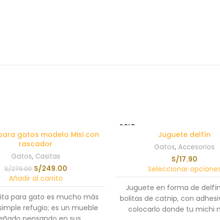
SOLD
OUT
para gatos modelo Misi con
Juguete delfín
rascador
Gatos
,
Accesorios
Gatos
,
Casitas
S/
17.90
S/
249.00
Seleccionar opcione
S/
279.00
Añadir al carrito
Juguete en forma de delfí
sita para gato es mucho más
bolitas de catnip, con adhes
simple refugio; es un mueble
colocarlo donde tu michi 
señado pensando en sus
necesite.