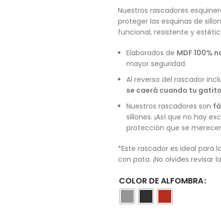
Nuestros rascadores esquine
proteger las esquinas de sill
funcional, resistente y estéti
Elaborados de
MDF 100% n
mayor seguridad.
Al reverso del rascador incl
se caerá cuando tu gatito
Nuestros rascadores son
fá
sillones. ¡Así que no hay ex
protección que se merece
*Este rascador es ideal para 
con pata. ¡No olvides revisar 
COLOR DE ALFOMBRA