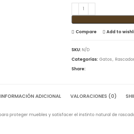
Compare
Add to wishl
SKU:
N/D
Categorías:
Gatos
,
Rascado
Share:
INFORMACIÓN ADICIONAL
VALORACIONES (0)
SHI
ra proteger muebles y satisfacer el instinto natural de rascado