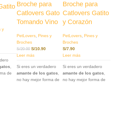
Broche para
Broche para
Gatito
Catlovers Gato
Catlovers Gatito
Tomando Vino
y Corazón
s y
PetLovers
,
Pines y
PetLovers
,
Pines y
Broches
Broches
S/
10.90
S/
7.90
S/
20.00
Leer más
Leer más
adero
gatos
,
Si eres un verdadero
Si eres un verdadero
rma de
amante de los gatos
,
amante de los gatos
,
con
no hay mejor forma de
no hay mejor forma de
expresarlo que con
expresarlo que con
nuestros pines
nuestros pines
especialmente
especialmente
diseñados para
diseñados para
o es un
catlovers
.Este
catlovers
.Este
ico para
accesorio no solo es un
accesorio no solo es un
o también
complemento único
complemento único para
para tu atuendo, sino
tu atuendo, sino también