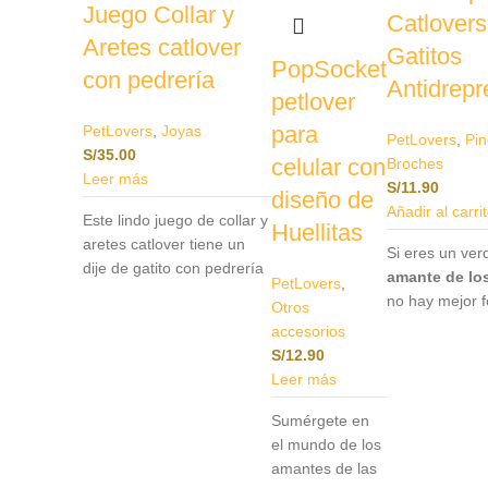
Juego Collar y
Catlovers
Aretes catlover
Gatitos
PopSocket
con pedrería
Antidrepr
petlover
para
PetLovers
,
Joyas
PetLovers
,
Pin
S/
35.00
celular con
Broches
Leer más
S/
11.90
diseño de
Añadir al carri
Este lindo juego de collar y
Huellitas
aretes catlover tiene un
Si eres un ve
dije de gatito con pedrería
amante de lo
PetLovers
,
negra que captura la
no hay mejor 
Otros
esencia felina con un
expresarlo qu
accesorios
toque de elegancia. Está
nuestros pine
S/
12.90
meticulosamente diseñada
especialmente
Leer más
para reflejar tu amor por
diseñados par
los gatos mientras añade
Sumérgete en
catlovers
.Est
un toque de sofisticación a
el mundo de los
accesorio no s
tu estilo. Cada detalle de
amantes de las
complemento ú
esta joya es una