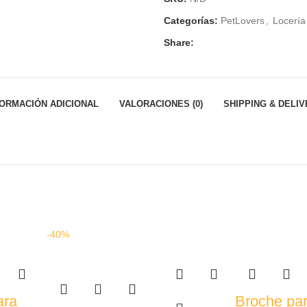
Categorías:
PetLovers
,
Locería
Share:
FORMACIÓN ADICIONAL
VALORACIONES (0)
SHIPPING & DELI
-40%
ara
Broche pa