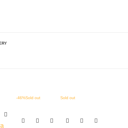
VERY
-46%
Sold out
Sold out
ra