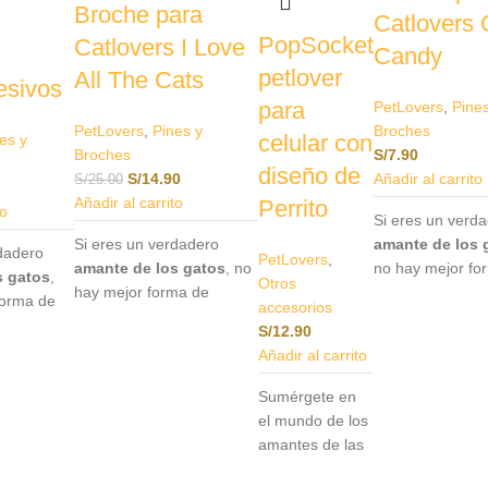
Broche para
Catlovers 
PopSocket
Catlovers I Love
Candy
petlover
All The Cats
esivos
para
PetLovers
,
Pine
PetLovers
,
Pines y
Broches
celular con
es y
Broches
S/
7.90
diseño de
S/
14.90
Añadir al carrito
S/
25.00
Añadir al carrito
Perrito
to
Si eres un verd
Si eres un verdadero
amante de los 
rdadero
PetLovers
,
amante de los gatos
, no
no hay mejor fo
s gatos
,
Otros
hay mejor forma de
expresarlo que 
forma de
accesorios
expresarlo que con
nuestros pines
e con
S/
12.90
nuestros pines y broches
especialmente
s
Añadir al carrito
especialmente diseñados
diseñados para
para
catlovers
.Este
catlovers
.Este
a
Sumérgete en
accesorio no solo es un
accesorio no sol
e
el mundo de los
complemento único para
complemento ún
olo es un
amantes de las
tu atuendo, sino también
tu atuendo, sin
nico para
mascotas con
una manera encantadora
una manera