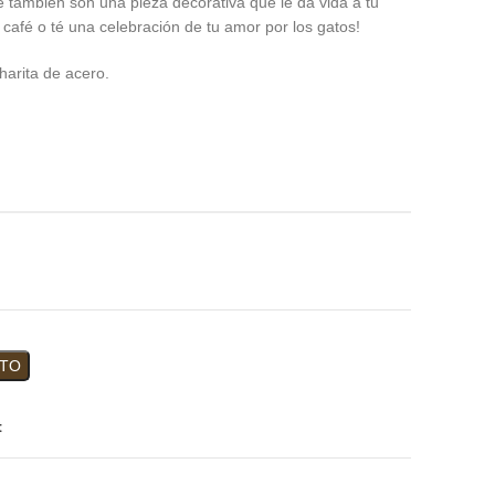
e también son una pieza decorativa que le da vida a tu
 café o té una celebración de tu amor por los gatos!
harita de acero.
ITO
t